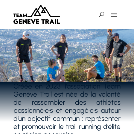
Créée en 2023, l’association Team
Genève Trail est née de la volonté
de rassembler des athlètes
passionné·e·s et engagé·e·s autour
d’un objectif commun : représenter
et promouvoir le trail running d’élite