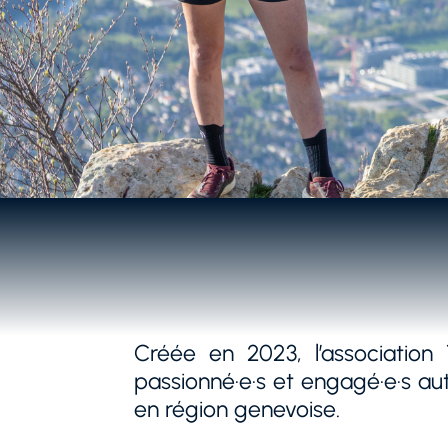
Créée en 2023, l’associatio
passionné·e·s et engagé·e·s aut
en région genevoise.
Son ambition est de développe
performance, au niveau nation