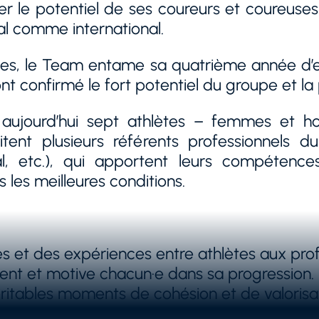
ses, le Team entame sa quatrième année d’ex
ont confirmé le fort potentiel du groupe et l
 aujourd’hui sept athlètes – femmes et ho
tent plusieurs référents professionnels d
al, etc.), qui apportent leurs compétenc
 les meilleures conditions.
 et des expériences entre athlètes aux profil
utient et motive chacun·e dans sa progression.
tables moments de cohésion et de valorisati