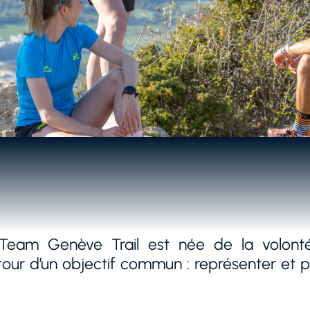
n Team Genève Trail est née de la volont
our d’un objectif commun : représenter et pro
r le potentiel de ses coureurs et coureuse
al comme international.