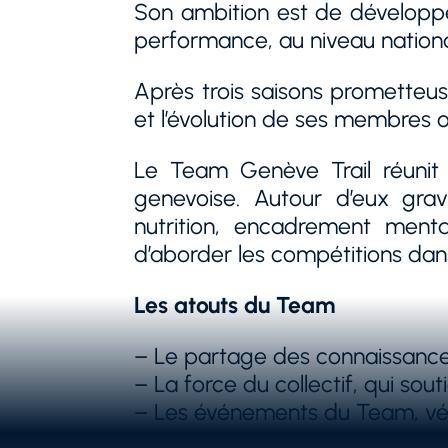
Après trois saisons prometteu
et l’évolution de ses membres 
Le Team Genève Trail réunit
genevoise. Autour d’eux gravi
nutrition, encadrement ment
d’aborder les compétitions dans
Les atouts du Team
– Le partage des connaissances
– La force du collectif, qui so
– Les événements du Team, véri