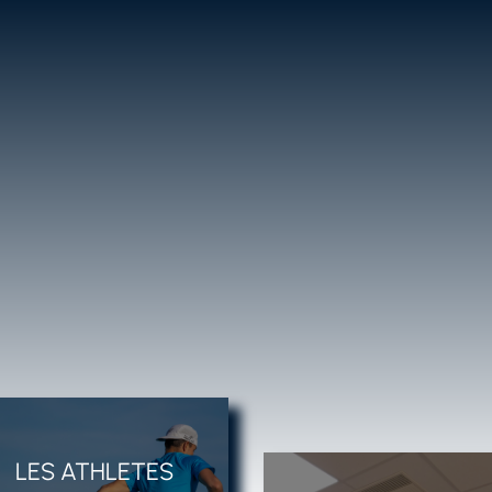
LES PARTENAIRE
LES ATHLETES
DHADHADFHD
DHADHADFHD
CLICS
CLICS