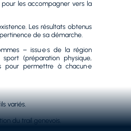
istence. Les résultats obtenus
a pertinence de sa démarche.
mmes – issu·e·s de la région
u sport (préparation physique,
es pour permettre à chacun·e
s variés.
on du trail genevois.